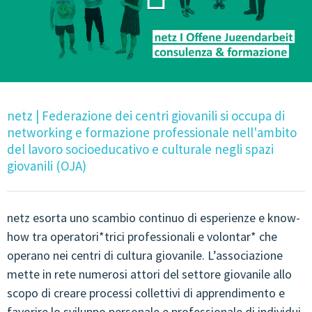
CONSULENZA & FORMAZIONE
QUALITÀ & SVILUPPO
CULTURA & MUSICA GIOVANILE
GIOVANI IN EUROPA & PLURILINGUISMO
netz | Federazione dei centri giovanili si occupa di
GENDER & PEDAGOGIA SESSUALE
networking e formazione professionale nell'ambito
del lavoro socioeducativo e culturale negli spazi
GRUPPI DI LAVORO
giovanili (OJA)
JUGENDCOACHINGGIOVANI
netz esorta uno scambio continuo di esperienze e know-
ESF-PROJEKT
how tra operatori*trici professionali e volontar* che
operano nei centri di cultura giovanile. L’associazione
CONTATTI
mette in rete numerosi attori del settore giovanile allo
scopo di creare processi collettivi di apprendimento e
favorire lo sviluppo personale e professionale di individui