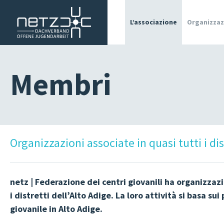
L’associazione
Organizzaz
MEMBRI
Membri
OJA IN
ALTO
ADIGE
OFFERTE
DI
Organizzazioni associate in quasi tutti i dis
LAVORO
STORIES
&
netz | Federazione dei centri giovanili ha organizzaz
STAMPA
i distretti dell’Alto Adige. La loro attività si basa sui 
giovanile in Alto Adige.