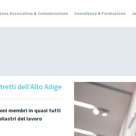
ione Associativa & Comunicazione
Consulenza & Formazione
J
QUALITÀ &
SVILUPPO
CULTURA &
MUSICA
GIOVANILE
GIOVANI IN
tretti dell’Alto Adige
EUROPA &
PLURILINGUISMO
GENDER &
ioni membri in quasi tutti
PEDAGOGIA
pilastri del lavoro
SESSUALE
GRUPPI DI