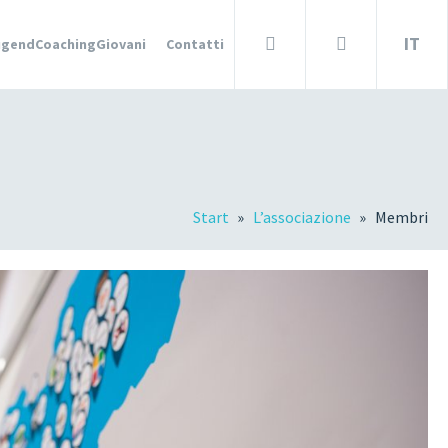
IT
ugendCoachingGiovani
Contatti
ESF-PROJEKT
DEUTSCH
Accedi
Cerca
?
Start
L’associazione
Membri