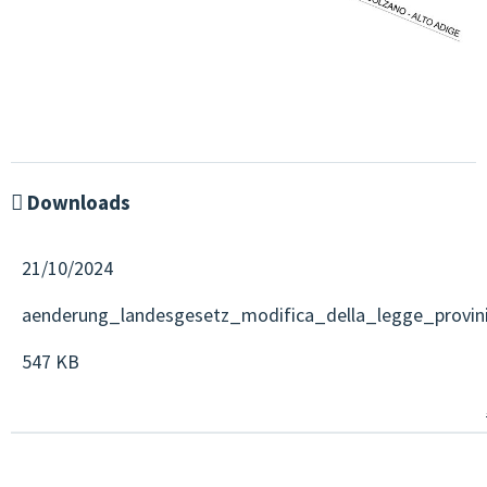
CONSULENZA & FORMAZIONE
QUALITÀ & SVILUPPO
CULTURA & MUSICA GIOVANILE
GIOVANI IN EUROPA & PLURILINGUISMO
GENDER & PEDAGOGIA SESSUALE
Downloads
GRUPPI DI LAVORO
21/10/2024
JUGENDCOACHINGGIOVANI
aenderung_landesgesetz_modifica_della_legge_provini
ESF-PROJEKT
547 KB
CONTATTI