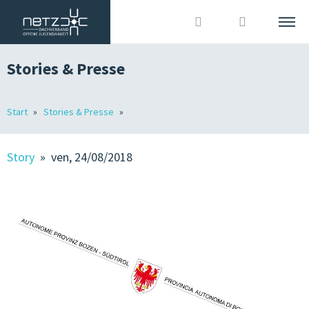
Stories & Presse
ITALIANO
DEUTSCH
Cerca
Start
Stories & Presse
L’ASSOCIAZIONE
Accedi
?
MEMBRI
Story
» ven, 24/08/2018
OJA IN ALTO ADIGE
OFFERTE DI LAVORO
STORIES & STAMPA
ORGANIZZAZIONE ASSOCIATIVA & COMUNICAZIONE