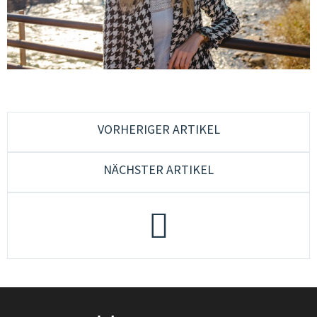
CONSULENZA & FORMAZIONE
QUALITÀ & SVILUPPO
CULTURA & MUSICA GIOVANILE
GIOVANI IN EUROPA & PLURILINGUISMO
GENDER & PEDAGOGIA SESSUALE
VORHERIGER ARTIKEL
GRUPPI DI LAVORO
NÄCHSTER ARTIKEL
JUGENDCOACHINGGIOVANI
ESF-PROJEKT
CONTATTI