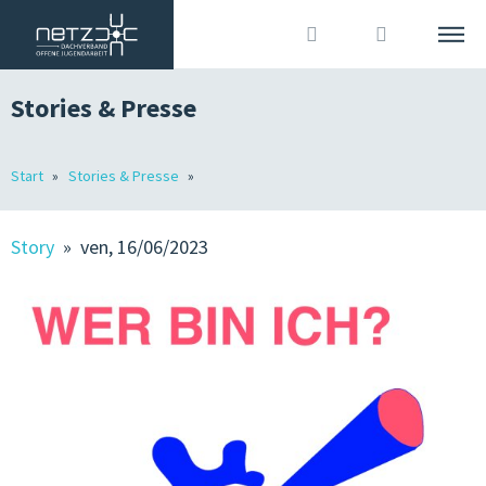
Stories & Presse
ITALIANO
DEUTSCH
Cerca
Start
Stories & Presse
L’ASSOCIAZIONE
Accedi
?
MEMBRI
Story
» ven, 16/06/2023
OJA IN ALTO ADIGE
OFFERTE DI LAVORO
STORIES & STAMPA
ORGANIZZAZIONE ASSOCIATIVA & COMUNICAZIONE