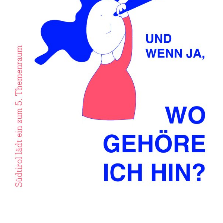
CONSULENZA & FORMAZIONE
QUALITÀ & SVILUPPO
CULTURA & MUSICA GIOVANILE
GIOVANI IN EUROPA & PLURILINGUISMO
GENDER & PEDAGOGIA SESSUALE
GRUPPI DI LAVORO
JUGENDCOACHINGGIOVANI
ESF-PROJEKT
CONTATTI