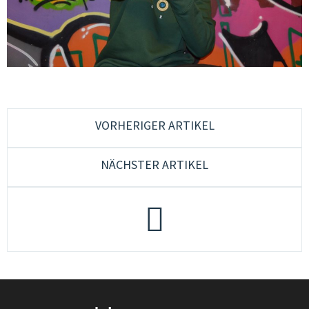
CONSULENZA & FORMAZIONE
QUALITÀ & SVILUPPO
CULTURA & MUSICA GIOVANILE
GIOVANI IN EUROPA & PLURILINGUISMO
GENDER & PEDAGOGIA SESSUALE
VORHERIGER ARTIKEL
GRUPPI DI LAVORO
NÄCHSTER ARTIKEL
JUGENDCOACHINGGIOVANI
ESF-PROJEKT
CONTATTI