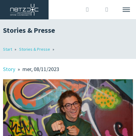
Stories & Presse
ITALIANO
DEUTSCH
Cerca
Start
Stories & Presse
L’ASSOCIAZIONE
Accedi
?
MEMBRI
Story
» mer, 08/11/2023
OJA IN ALTO ADIGE
OFFERTE DI LAVORO
STORIES & STAMPA
ORGANIZZAZIONE ASSOCIATIVA & COMUNICAZIONE