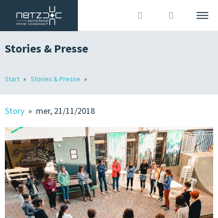
Stories & Presse
ITALIANO
DEUTSCH
Cerca
Start
Stories & Presse
L’ASSOCIAZIONE
Accedi
?
MEMBRI
Story
» mer, 21/11/2018
OJA IN ALTO ADIGE
OFFERTE DI LAVORO
STORIES & STAMPA
ORGANIZZAZIONE ASSOCIATIVA & COMUNICAZIONE