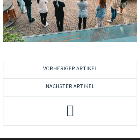
CONSULENZA & FORMAZIONE
QUALITÀ & SVILUPPO
CULTURA & MUSICA GIOVANILE
GIOVANI IN EUROPA & PLURILINGUISMO
GENDER & PEDAGOGIA SESSUALE
VORHERIGER ARTIKEL
GRUPPI DI LAVORO
NÄCHSTER ARTIKEL
JUGENDCOACHINGGIOVANI
ESF-PROJEKT
CONTATTI