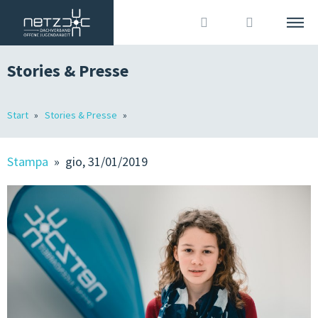
Stories & Presse
ITALIANO
DEUTSCH
Cerca
Start
Stories & Presse
L’ASSOCIAZIONE
Accedi
?
MEMBRI
Stampa
» gio, 31/01/2019
OJA IN ALTO ADIGE
OFFERTE DI LAVORO
STORIES & STAMPA
ORGANIZZAZIONE ASSOCIATIVA & COMUNICAZIONE