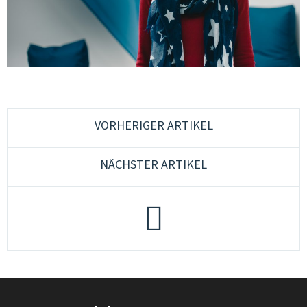
CONSULENZA & FORMAZIONE
QUALITÀ & SVILUPPO
CULTURA & MUSICA GIOVANILE
GIOVANI IN EUROPA & PLURILINGUISMO
GENDER & PEDAGOGIA SESSUALE
VORHERIGER ARTIKEL
GRUPPI DI LAVORO
NÄCHSTER ARTIKEL
JUGENDCOACHINGGIOVANI
ESF-PROJEKT
CONTATTI