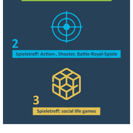
CONSULENZA & FORMAZIONE
QUALITÀ & SVILUPPO
CULTURA & MUSICA GIOVANILE
GIOVANI IN EUROPA & PLURILINGUISMO
GENDER & PEDAGOGIA SESSUALE
GRUPPI DI LAVORO
JUGENDCOACHINGGIOVANI
ESF-PROJEKT
CONTATTI