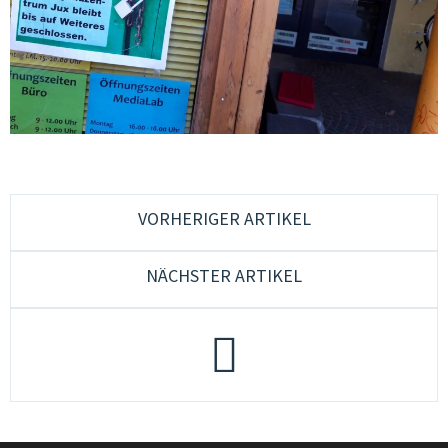
CONSULENZA & FORMAZIONE
QUALITÀ & SVILUPPO
CULTURA & MUSICA GIOVANILE
GIOVANI IN EUROPA & PLURILINGUISMO
GENDER & PEDAGOGIA SESSUALE
VORHERIGER ARTIKEL
GRUPPI DI LAVORO
NÄCHSTER ARTIKEL
JUGENDCOACHINGGIOVANI
ESF-PROJEKT
CONTATTI