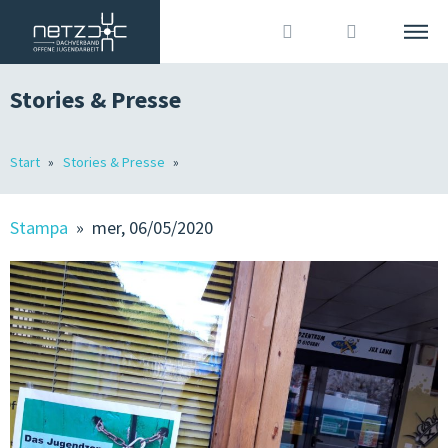
Stories & Presse
ITALIANO
DEUTSCH
Cerca
Start
Stories & Presse
L’ASSOCIAZIONE
Accedi
?
MEMBRI
Stampa
» mer, 06/05/2020
OJA IN ALTO ADIGE
OFFERTE DI LAVORO
STORIES & STAMPA
ORGANIZZAZIONE ASSOCIATIVA & COMUNICAZIONE