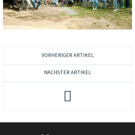
CONSULENZA & FORMAZIONE
QUALITÀ & SVILUPPO
CULTURA & MUSICA GIOVANILE
GIOVANI IN EUROPA & PLURILINGUISMO
GENDER & PEDAGOGIA SESSUALE
VORHERIGER ARTIKEL
GRUPPI DI LAVORO
NÄCHSTER ARTIKEL
JUGENDCOACHINGGIOVANI
ESF-PROJEKT
CONTATTI