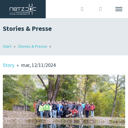
Stories & Presse
ITALIANO
DEUTSCH
Cerca
Start
Stories & Presse
L’ASSOCIAZIONE
Accedi
?
MEMBRI
Story
» mar, 12/11/2024
OJA IN ALTO ADIGE
OFFERTE DI LAVORO
STORIES & STAMPA
ORGANIZZAZIONE ASSOCIATIVA & COMUNICAZIONE