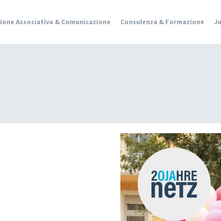
ione Associativa & Comunicazione
Consulenza & Formazione
J
QUALITÀ &
SVILUPPO
CULTURA &
MUSICA
GIOVANILE
GIOVANI IN
EUROPA &
PLURILINGUISMO
GENDER &
PEDAGOGIA
SESSUALE
GRUPPI DI