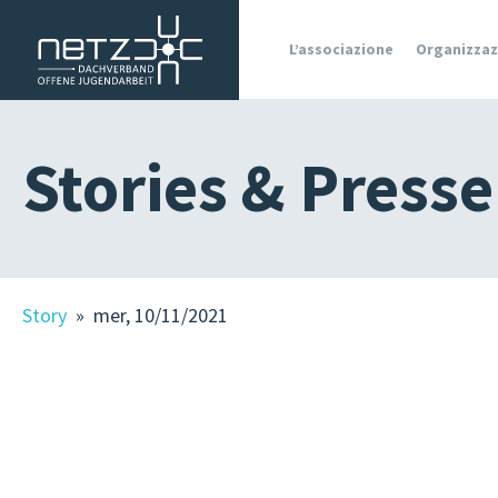
L’associazione
Organizzaz
MEMBRI
Stories & Presse
OJA IN
ALTO
ADIGE
OFFERTE
DI
Story
» mer, 10/11/2021
LAVORO
STORIES
&
STAMPA