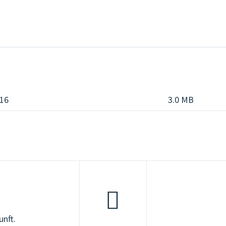
016
3.0 MB
unft.