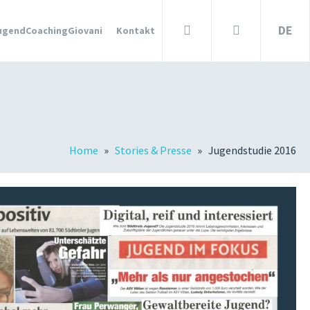
DE
ugendCoachingGiovani
Kontakt
ARTIKEL &
STORIES
ITALIANO
Anmelden
Suche
?
ESF/FSE
Home
Stories & Presse
Jugendstudie 2016