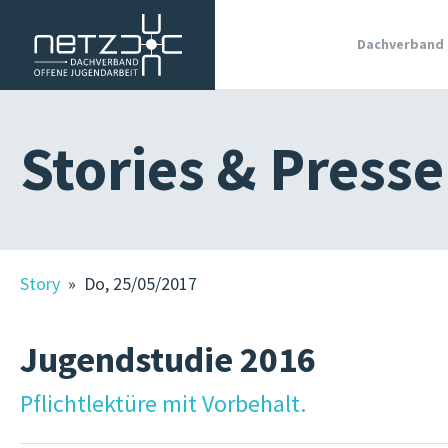
Dachverband
WIR SIND
Stories & Presse
MITGLIE
OJA IN
SÜDTIRO
GRUNDL
Story
» Do, 25/05/2017
JOBS IN 
OJA
Jugendstudie 2016
TERMINE
KURSE
Pflichtlektüre mit Vorbehalt.