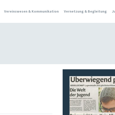
Vereinswesen & Kommunikation
Vernetzung & Begleitung
J
ÖFFENTLICHKEITSARBEIT
QUALITÄT &
ENTWICKLUNG
DER
JOBS IN DER OJA
JUNGE KULTUR &
TERMINE & KURSE
MUSIK
L
JUNGES EUROPA &
AGEN
MEHRSPRACHIGKEIT
DER
GENDER &
SEXUALPÄDAGOGIK
 &
ARBEITSKREISE