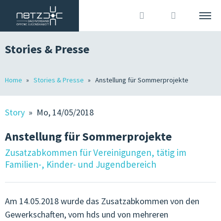
Stories & Presse
DEUTSCH
ITALIANO
Suche
Home
Stories & Presse
Anstellung für Sommerprojekte
DACHVERBAND
Anmelden
?
WIR SIND
Story
» Mo, 14/05/2018
MITGLIEDER
Anstellung für Sommerprojekte
OJA IN SÜDTIROL
Zusatzabkommen für Vereinigungen, tätig im
Familien-, Kinder- und Jugendbereich
GRUNDLAGEN
JOBS IN DER OJA
Am 14.05.2018 wurde das Zusatzabkommen von den
Gewerkschaften, vom hds und von mehreren
TERMINE & KURSE