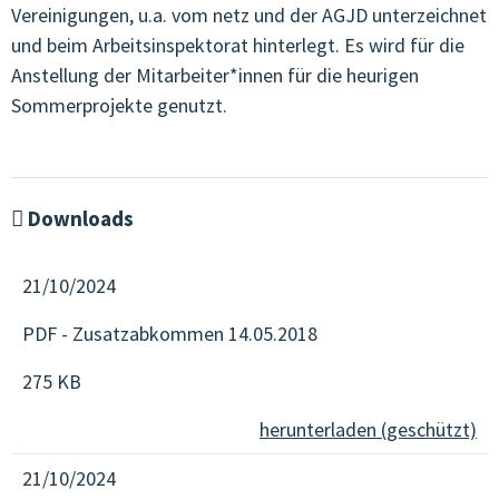
Vereinigungen, u.a. vom netz und der AGJD unterzeichnet
und beim Arbeitsinspektorat hinterlegt. Es wird für die
VEREINSWESEN & KOMMUNIKATION
Anstellung der Mitarbeiter*innen für die heurigen
ÖFFENTLICHKEITSARBEIT
Sommerprojekte genutzt.
JOBS IN DER OJA
TERMINE & KURSE
Downloads
VERNETZUNG & BEGLEITUNG
21/10/2024
QUALITÄT & ENTWICKLUNG
PDF - Zusatzabkommen 14.05.2018
JUNGE KULTUR & MUSIK
275 KB
JUNGES EUROPA & MEHRSPRACHIGKEIT
herunterladen (geschützt)
GENDER & SEXUALPÄDAGOGIK
21/10/2024
ARBEITSKREISE