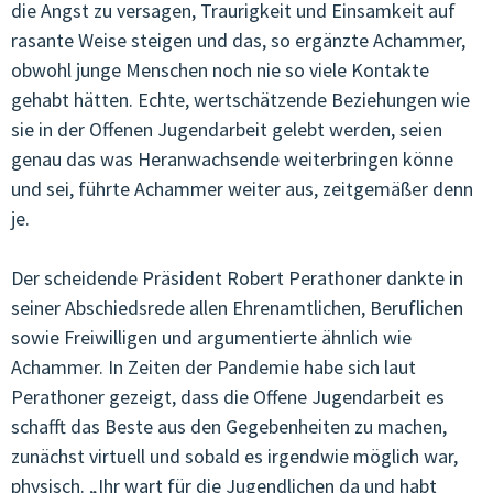
die Angst zu versagen, Traurigkeit und Einsamkeit auf
rasante Weise steigen und das, so ergänzte Achammer,
JUGENDCOACHINGGIOVANI
obwohl junge Menschen noch nie so viele Kontakte
ARTIKEL & STORIES
gehabt hätten. Echte, wertschätzende Beziehungen wie
sie in der Offenen Jugendarbeit gelebt werden, seien
ESF/FSE
genau das was Heranwachsende weiterbringen könne
und sei, führte Achammer weiter aus, zeitgemäßer denn
KONTAKT
je.
Der scheidende Präsident Robert Perathoner dankte in
seiner Abschiedsrede allen Ehrenamtlichen, Beruflichen
sowie Freiwilligen und argumentierte ähnlich wie
Achammer. In Zeiten der Pandemie habe sich laut
Perathoner gezeigt, dass die Offene Jugendarbeit es
schafft das Beste aus den Gegebenheiten zu machen,
zunächst virtuell und sobald es irgendwie möglich war,
physisch. „Ihr wart für die Jugendlichen da und habt