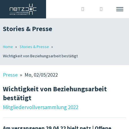
Stories & Presse
DEUTSCH
ITALIANO
Suche
Home
Stories & Presse
DACHVERBAND
Wichtigkeit von Beziehungsarbeit bestätigt
Anmelden
?
WIR SIND
Presse
» Mo, 02/05/2022
MITGLIEDER
Wichtigkeit von Beziehungsarbeit
OJA IN SÜDTIROL
bestätigt
GRUNDLAGEN
Mitgliedervollversammlung 2022
JOBS IN DER OJA
TERMINE & KURSE
Am vergangenen 29.04.22 hielt netz | Offene