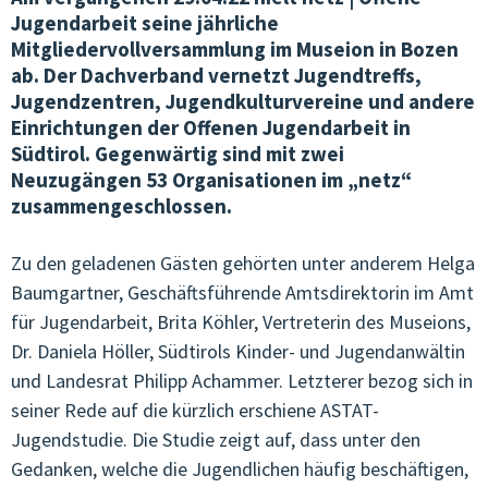
Jugendarbeit seine jährliche
VEREINSWESEN & KOMMUNIKATION
Mitgliedervollversammlung im Museion in Bozen
ab. Der Dachverband vernetzt Jugendtreffs,
ÖFFENTLICHKEITSARBEIT
Jugendzentren, Jugendkulturvereine und andere
Einrichtungen der Offenen Jugendarbeit in
JOBS IN DER OJA
Südtirol. Gegenwärtig sind mit zwei
Neuzugängen 53 Organisationen im „netz“
TERMINE & KURSE
zusammengeschlossen.
VERNETZUNG & BEGLEITUNG
Zu den geladenen Gästen gehörten unter anderem Helga
QUALITÄT & ENTWICKLUNG
Baumgartner, Geschäftsführende Amtsdirektorin im Amt
für Jugendarbeit, Brita Köhler, Vertreterin des Museions,
JUNGE KULTUR & MUSIK
Dr. Daniela Höller, Südtirols Kinder- und Jugendanwältin
und Landesrat Philipp Achammer. Letzterer bezog sich in
JUNGES EUROPA & MEHRSPRACHIGKEIT
seiner Rede auf die kürzlich erschiene ASTAT-
GENDER & SEXUALPÄDAGOGIK
Jugendstudie. Die Studie zeigt auf, dass unter den
Gedanken, welche die Jugendlichen häufig beschäftigen,
ARBEITSKREISE