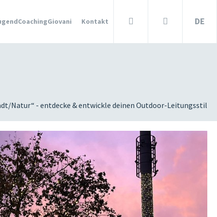
DE
ugendCoachingGiovani
Kontakt
ARTIKEL &
STORIES
ITALIANO
Anmelden
Suche
?
ESF/FSE
adt/Natur“ - entdecke & entwickle deinen Outdoor-Leitungsstil