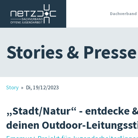
Dachverband
WIR SIND
Stories & Presse
MITGLIE
OJA IN
SÜDTIRO
GRUNDL
Story
» Di, 19/12/2023
JOBS IN 
OJA
„Stadt/Natur“ - entdecke 
TERMINE
KURSE
deinen Outdoor-Leitungssti