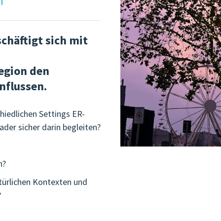
n
häftigt sich mit
egion den
nflussen.
chiedlichen Settings ER-
der sicher darin begleiten?
n?
türlichen Kontexten und
?