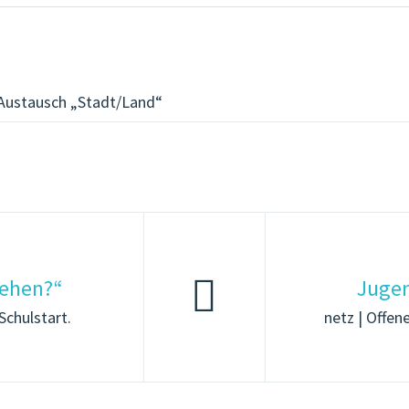
 Austausch „Stadt/Land“
gehen?“
Jugen
Schulstart.
netz | Offen