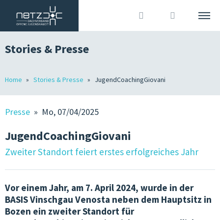
Stories & Presse
DEUTSCH
ITALIANO
Suche
Home
Stories & Presse
JugendCoachingGiovani
DACHVERBAND
Anmelden
?
WIR SIND
Presse
» Mo, 07/04/2025
MITGLIEDER
JugendCoachingGiovani
OJA IN SÜDTIROL
Zweiter Standort feiert erstes erfolgreiches Jahr
GRUNDLAGEN
Vor einem Jahr, am 7. April 2024, wurde in der
JOBS IN DER OJA
BASIS Vinschgau Venosta neben dem Hauptsitz in
Bozen ein zweiter Standort für
TERMINE & KURSE