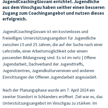
JugendCoachingGiovani errichtet. Jugendliche
aus dem Vinschgau haben seither einen besseren
VEREINSWESEN & KOMMUNIKATION
Zugang zum Coachingangebot und nutzen dieses
erfolgreich.
ÖFFENTLICHKEITSARBEIT
JOBS IN DER OJA
JugendCoachingGiovani ist ein kostenloses und
freiwilliges Unterstützungsangebot für Jugendliche
TERMINE & KURSE
zwischen 15 und 25 Jahren, die auf der Suche nach einer
Lehrstelle, einer Arbeitsmöglichkeit oder einem
VERNETZUNG & BEGLEITUNG
passenden Bildungsweg sind. Es ist im netz | Offene
Jugendarbeit, Dachverband der Jugendtreffs,
QUALITÄT & ENTWICKLUNG
Jugendzentren, Jugendkulturvereinen und anderen
JUNGE KULTUR & MUSIK
Einrichtungen der Offenen Jugendarbeit angesiedelt.
JUNGES EUROPA & MEHRSPRACHIGKEIT
Nach der Planungsphase wurde am 7. April 2024 ein
GENDER & SEXUALPÄDAGOGIK
zweiter Standort in Schlanders eröffnet. Ziel war es, das
Unterstützungsangebot im Vinschgau zu stärken. Im
ARBEITSKREISE