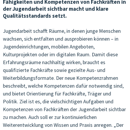
Fähigkeiten und Kompetenzen von Fachkräften in
der Jugendarbeit sichtbar macht und klare
VEREINSWESEN & KOMMUNIKATION
Qualitätsstandards setzt.
ÖFFENTLICHKEITSARBEIT
Jugendarbeit schafft Räume, in denen junge Menschen
JOBS IN DER OJA
wachsen, sich entfalten und ausprobieren können – in
Jugendeinrichtungen, mobilen Angeboten,
TERMINE & KURSE
Kulturprojekten oder im digitalen Raum. Damit diese
Erfahrungsräume nachhaltig wirken, braucht es
VERNETZUNG & BEGLEITUNG
qualifizierte Fachkräfte sowie gezielte Aus- und
QUALITÄT & ENTWICKLUNG
Weiterbildungsformate. Der neue Kompetenzrahmen
beschreibt, welche Kompetenzen dafür notwendig sind,
JUNGE KULTUR & MUSIK
und bietet Orientierung für Fachkräfte, Träger und
Politik. Ziel ist es, die vielschichtigen Aufgaben und
JUNGES EUROPA & MEHRSPRACHIGKEIT
Kompetenzen von Fachkräften der Jugendarbeit sichtbar
GENDER & SEXUALPÄDAGOGIK
zu machen. Auch soll er zur kontinuierlichen
Weiterentwicklung von Wissen und Praxis anregen. „Der
ARBEITSKREISE