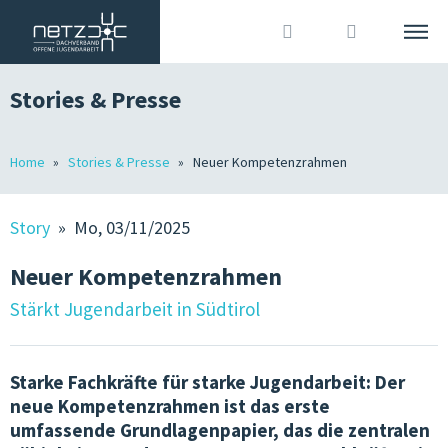
Stories & Presse
DEUTSCH
ITALIANO
Suche
Home
Stories & Presse
Neuer Kompetenzrahmen
DACHVERBAND
Anmelden
?
WIR SIND
Story
» Mo, 03/11/2025
MITGLIEDER
Neuer Kompetenzrahmen
OJA IN SÜDTIROL
Stärkt Jugendarbeit in Südtirol
GRUNDLAGEN
Starke Fachkräfte für starke Jugendarbeit: Der
JOBS IN DER OJA
neue Kompetenzrahmen ist das erste
umfassende Grundlagenpapier, das die zentralen
TERMINE & KURSE