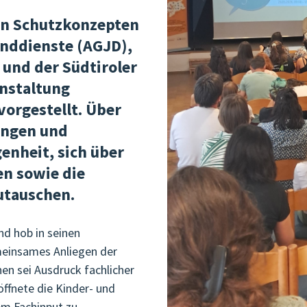
on Schutzkonzepten
enddienste (AGJD),
 und der Südtiroler
anstaltung
vorgestellt. Über
ungen und
enheit, sich über
en sowie die
utauschen.
d hob in seinen
einsames Anliegen der
hen sei Ausdruck fachlicher
ffnete die Kinder- und
em Fachinput zu