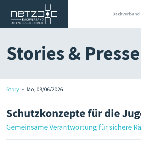
Dachverband
WIR SIND
Stories & Presse
MITGLIE
OJA IN
SÜDTIRO
GRUNDL
Story
» Mo, 08/06/2026
JOBS IN 
OJA
Schutzkonzepte für die Ju
TERMINE
KURSE
Gemeinsame Verantwortung für sichere 