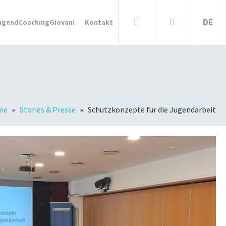
DE
ugendCoachingGiovani
Kontakt
ARTIKEL &
STORIES
ITALIANO
Anmelden
Suche
?
ESF/FSE
me
Stories & Presse
Schutzkonzepte für die Jugendarbeit