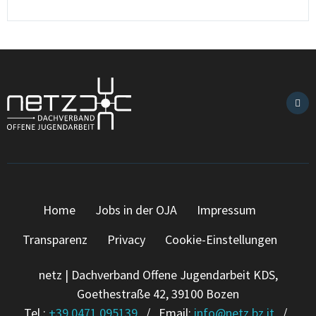
Home
Jobs in der OJA
Impressum
Transparenz
Privacy
Cookie-Einstellungen
netz | Dachverband Offene Jugendarbeit KDS,
Goethestraße 42, 39100 Bozen
Tel.:
+39 0471 095139
/ Email:
info
@
netz.bz.it
/