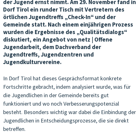
der Jugend ernst nimmt. Am 29. November fand in
Dorf Tirol ein runder Tisch mit Vertretern des
VEREINSWESEN & KOMMUNIKATION
örtlichen Jugendtreffs „Check-In“ und der
Gemeinde statt. Nach einem einjährigen Prozess
ÖFFENTLICHKEITSARBEIT
wurden die Ergebnisse des „Qualitätsdialogs“
diskutiert, ein Angebot von netz | Offene
JOBS IN DER OJA
Jugendarbeit, dem Dachverband der
TERMINE & KURSE
Jugendtreffs, Jugendzentren und
Jugendkulturvereine.
VERNETZUNG & BEGLEITUNG
In Dorf Tirol hat dieses Gesprächsformat konkrete
QUALITÄT & ENTWICKLUNG
Fortschritte gebracht, indem analysiert wurde, was für
die Jugendlichen in der Gemeinde bereits gut
JUNGE KULTUR & MUSIK
funktioniert und wo noch Verbesserungspotenzial
JUNGES EUROPA & MEHRSPRACHIGKEIT
besteht. Besonders wichtig war dabei die Einbindung der
Jugendlichen in Entscheidungsprozesse, die sie direkt
GENDER & SEXUALPÄDAGOGIK
betreffen.
ARBEITSKREISE