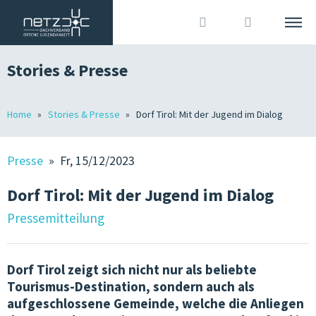
Stories & Presse
DEUTSCH
ITALIANO
Suche
Home
Stories & Presse
Dorf Tirol: Mit der Jugend im Dialog
DACHVERBAND
Anmelden
?
WIR SIND
Presse
» Fr, 15/12/2023
MITGLIEDER
Dorf Tirol: Mit der Jugend im Dialog
OJA IN SÜDTIROL
Pressemitteilung
GRUNDLAGEN
Dorf Tirol zeigt sich nicht nur als beliebte
JOBS IN DER OJA
Tourismus-Destination, sondern auch als
aufgeschlossene Gemeinde, welche die Anliegen
TERMINE & KURSE