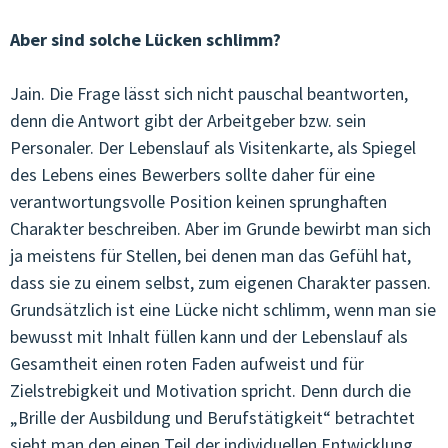
Aber sind solche Lücken schlimm?
JUGENDCOACHINGGIOVANI
ARTIKEL & STORIES
Jain. Die Frage lässt sich nicht pauschal beantworten,
denn die Antwort gibt der Arbeitgeber bzw. sein
ESF/FSE
Personaler. Der Lebenslauf als Visitenkarte, als Spiegel
des Lebens eines Bewerbers sollte daher für eine
KONTAKT
verantwortungsvolle Position keinen sprunghaften
Charakter beschreiben. Aber im Grunde bewirbt man sich
ja meistens für Stellen, bei denen man das Gefühl hat,
dass sie zu einem selbst, zum eigenen Charakter passen.
Grundsätzlich ist eine Lücke nicht schlimm, wenn man sie
bewusst mit Inhalt füllen kann und der Lebenslauf als
Gesamtheit einen roten Faden aufweist und für
Zielstrebigkeit und Motivation spricht. Denn durch die
„Brille der Ausbildung und Berufstätigkeit“ betrachtet
sieht man den einen Teil der individuellen Entwicklung