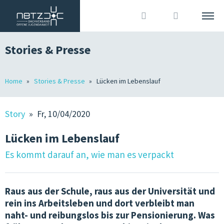
Stories & Presse
DEUTSCH
ITALIANO
Suche
Home
Stories & Presse
Lücken im Lebenslauf
DACHVERBAND
Anmelden
?
WIR SIND
Story
» Fr, 10/04/2020
MITGLIEDER
Lücken im Lebenslauf
OJA IN SÜDTIROL
Es kommt darauf an, wie man es verpackt
GRUNDLAGEN
Raus aus der Schule, raus aus der Universität und
JOBS IN DER OJA
rein ins Arbeitsleben und dort verbleibt man
naht- und reibungslos bis zur Pensionierung. Was
TERMINE & KURSE