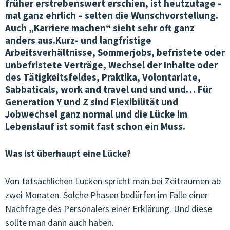
früher erstrebenswert erschien, ist heutzutage -
mal ganz ehrlich – selten die Wunschvorstellung.
VEREINSWESEN & KOMMUNIKATION
Auch „Karriere machen“ sieht sehr oft ganz
anders aus.Kurz- und langfristige
ÖFFENTLICHKEITSARBEIT
Arbeitsverhältnisse, Sommerjobs, befristete oder
unbefristete Verträge, Wechsel der Inhalte oder
JOBS IN DER OJA
des Tätigkeitsfeldes, Praktika, Volontariate,
TERMINE & KURSE
Sabbaticals, work and travel und und und… Für
Generation Y und Z sind Flexibilität und
Jobwechsel ganz normal und die Lücke im
VERNETZUNG & BEGLEITUNG
Lebenslauf ist somit fast schon ein Muss.
QUALITÄT & ENTWICKLUNG
Was ist überhaupt eine Lücke?
JUNGE KULTUR & MUSIK
Von tatsächlichen Lücken spricht man bei Zeiträumen ab
JUNGES EUROPA & MEHRSPRACHIGKEIT
zwei Monaten. Solche Phasen bedürfen im Falle einer
GENDER & SEXUALPÄDAGOGIK
Nachfrage des Personalers einer Erklärung. Und diese
sollte man dann auch haben.
ARBEITSKREISE