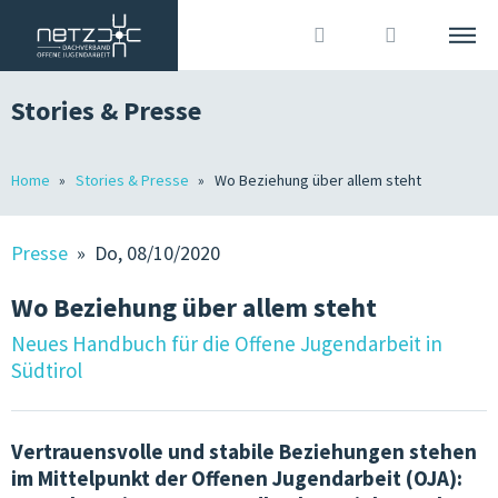
Stories & Presse
DEUTSCH
ITALIANO
Suche
Home
Stories & Presse
Wo Beziehung über allem steht
DACHVERBAND
Anmelden
?
WIR SIND
Presse
» Do, 08/10/2020
MITGLIEDER
Wo Beziehung über allem steht
OJA IN SÜDTIROL
Neues Handbuch für die Offene Jugendarbeit in
Südtirol
GRUNDLAGEN
JOBS IN DER OJA
Vertrauensvolle und stabile Beziehungen stehen
im Mittelpunkt der Offenen Jugendarbeit (OJA):
TERMINE & KURSE