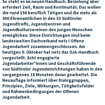
So steht es im neuen Handbuch. Beziehung aber
erfordert Zeit, Raum und Kontinuität. Das wollen
VEREINSWESEN & KOMMUNIKATION
die rund 150 beruflich Tätigen und die mehr als
500 Ehrenamtlichen in den 53 Südtiroler
ÖFFENTLICHKEITSARBEIT
Jugendtreffs, Jugendzentren und
Jugendkulturvereinen den jungen Menschen
JOBS IN DER OJA
ermöglichen. Diese Einrichtungen sind beim
TERMINE & KURSE
landesweiten Dachverband netz I Offene
Jugendarbeit zusammengeschlossen. Am
heutigen 9. Oktober hat netz das OJA-Handbuch
VERNETZUNG & BEGLEITUNG
vorgestellt. Acht engagierte
QUALITÄT & ENTWICKLUNG
Jugendarbeiter*innen und Geschäftsführende
von Südtiroler Jugendeinrichtungen haben in den
JUNGE KULTUR & MUSIK
vergangenen 18 Monaten daran gearbeitet. Die
Neuauflage informiert über Dialoggruppen,
JUNGES EUROPA & MEHRSPRACHIGKEIT
Prinzipien, Ziele, Wirkungen, Tätigkeitsfelder
und Rahmenbedingungen der Offenen
GENDER & SEXUALPÄDAGOGIK
Jugendarbeit.
ARBEITSKREISE