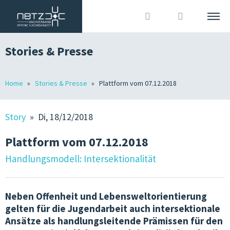
Stories & Presse
DEUTSCH
ITALIANO
Suche
Home
Stories & Presse
Plattform vom 07.12.2018
DACHVERBAND
Anmelden
?
WIR SIND
Story
» Di, 18/12/2018
MITGLIEDER
Plattform vom 07.12.2018
OJA IN SÜDTIROL
Handlungsmodell: Intersektionalität
GRUNDLAGEN
Neben Offenheit und Lebensweltorientierung
JOBS IN DER OJA
gelten für die Jugendarbeit auch intersektionale
Ansätze als handlungsleitende Prämissen für den
TERMINE & KURSE