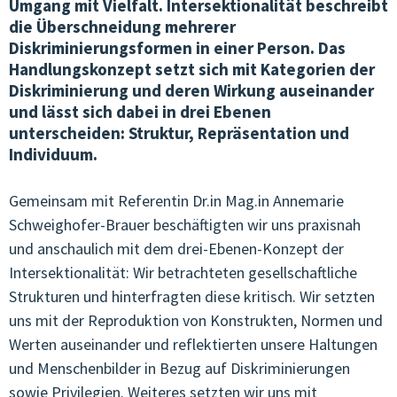
Umgang mit Vielfalt. Intersektionalität beschreibt
die Überschneidung mehrerer
VEREINSWESEN & KOMMUNIKATION
Diskriminierungsformen in einer Person. Das
Handlungskonzept setzt sich mit Kategorien der
ÖFFENTLICHKEITSARBEIT
Diskriminierung und deren Wirkung auseinander
und lässt sich dabei in drei Ebenen
JOBS IN DER OJA
unterscheiden: Struktur, Repräsentation und
TERMINE & KURSE
Individuum.
VERNETZUNG & BEGLEITUNG
Gemeinsam mit Referentin Dr.in Mag.in Annemarie
Schweighofer-Brauer beschäftigten wir uns praxisnah
QUALITÄT & ENTWICKLUNG
und anschaulich mit dem drei-Ebenen-Konzept der
Intersektionalität: Wir betrachteten gesellschaftliche
JUNGE KULTUR & MUSIK
Strukturen und hinterfragten diese kritisch. Wir setzten
JUNGES EUROPA & MEHRSPRACHIGKEIT
uns mit der Reproduktion von Konstrukten, Normen und
Werten auseinander und reflektierten unsere Haltungen
GENDER & SEXUALPÄDAGOGIK
und Menschenbilder in Bezug auf Diskriminierungen
ARBEITSKREISE
sowie Privilegien. Weiteres setzten wir uns mit