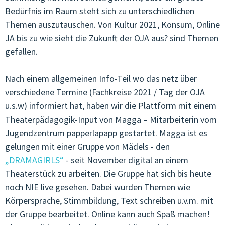
Bedürfnis im Raum steht sich zu unterschiedlichen
JUGENDCOACHINGGIOVANI
Themen auszutauschen. Von Kultur 2021, Konsum, Online
JA bis zu wie sieht die Zukunft der OJA aus? sind Themen
ARTIKEL & STORIES
gefallen.
ESF/FSE
Nach einem allgemeinen Info-Teil wo das netz über
KONTAKT
verschiedene Termine (Fachkreise 2021 / Tag der OJA
u.s.w) informiert hat, haben wir die Plattform mit einem
Theaterpädagogik-Input von Magga – Mitarbeiterin vom
Jugendzentrum papperlapapp gestartet. Magga ist es
gelungen mit einer Gruppe von Mädels - den
„DRAMAGIRLS“
- seit November digital an einem
Theaterstück zu arbeiten. Die Gruppe hat sich bis heute
noch NIE live gesehen. Dabei wurden Themen wie
Körpersprache, Stimmbildung, Text schreiben u.v.m. mit
der Gruppe bearbeitet. Online kann auch Spaß machen!