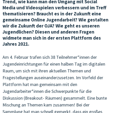
Trend, wie kann man den Umgang mit Social
Media und Videospielen verbessern und im Treff
VEREINSWESEN & KOMMUNIKATION
thematisieren? Braucht es in der Zukunft eine
gemeinsame Online Jugendarbeit? Wie gestalten
ÖFFENTLICHKEITSARBEIT
wir die Zukunft der OJA? Wie geht es unseren
Jugendlichen? Diesen und anderen Fragen
JOBS IN DER OJA
widmete man sich in der ersten Plattform des
TERMINE & KURSE
Jahres 2021.
VERNETZUNG & BEGLEITUNG
Am 4. Februar trafen sich 38 Teilnehmer*innen der
Jugendeinrichtungen für einen halben Tag im digitalen
QUALITÄT & ENTWICKLUNG
Raum, um sich mit ihren aktuellen Themen und
Fragestellungen auseinanderzusetzen. Im Vorfeld der
JUNGE KULTUR & MUSIK
Plattform hat man gemeinsam mit den
JUNGES EUROPA & MEHRSPRACHIGKEIT
Jugendarbeiter*innen die Schwerpunkte für die
Diskussion (Breakout- Räumen) gesammelt. Eine bunte
GENDER & SEXUALPÄDAGOGIK
Mischung an Themen kam zusammen! Bei der
ARBEITSKREISE
Sammlung hat man schnell gemerkt, dass ein großes