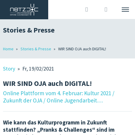
Stories & Presse
DEUTSCH
ITALIANO
Suche
Home
Stories & Presse
WIR SIND OJA auch DIGITAL!
DACHVERBAND
Anmelden
?
WIR SIND
Story
» Fr, 19/02/2021
MITGLIEDER
WIR SIND OJA auch DIGITAL!
OJA IN SÜDTIROL
Online Plattform vom 4. Februar: Kultur 2021 /
Zukunft der OJA / Online Jugendarbeit…
GRUNDLAGEN
JOBS IN DER OJA
Wie kann das Kulturprogramm in Zukunft
stattfinden? „Pranks & Challenges“ sind im
TERMINE & KURSE