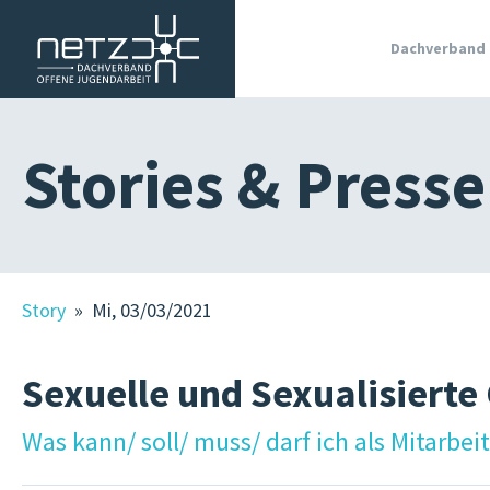
Dachverband
WIR SIND
Stories & Presse
MITGLIE
OJA IN
SÜDTIRO
GRUNDL
Story
» Mi, 03/03/2021
JOBS IN 
OJA
Sexuelle und Sexualisierte
TERMINE
KURSE
Was kann/ soll/ muss/ darf ich als Mitarbei